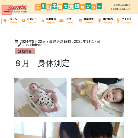
TEL 0235-64-8335
FAX 0235-64-8311
ホーム
お知らせ
活動報告
お便り
事業概要
施設案内
アクセス
Home
Notice
Report
Letter
Outline
Facility
Access
コ
ナ
ン
ビ
テ
ゲ
ン
ー
ツ
シ
へ
ョ
2024年8月22日
/ 最終更新日時 :
2025年1月17日
ス
ン
kosodateadmin
キ
に
ッ
移
活動報告
プ
動
８月 身体測定