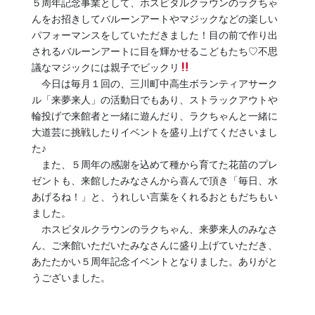
５周年記念事業として、ホスピタルクラウンのラクちゃ
んをお招きしてバルーンアートやマジックなどの楽しい
パフォーマンスをしていただきました！目の前で作り出
されるバルーンアートに目を輝かせるこどもたち♡不思
議なマジックには親子でビックリ
今日は毎月１回の、三川町中高生ボランティアサーク
ル「来夢来人」の活動日でもあり、ストラックアウトや
輪投げで来館者と一緒に遊んだり、ラクちゃんと一緒に
大道芸に挑戦したりイベントを盛り上げてくださいまし
た♪
また、５周年の感謝を込めて種から育てた花苗のプレ
ゼントも、来館したみなさんから喜んで頂き「毎日、水
あげるね！」と、うれしい言葉をくれるおともだちもい
ました。
ホスピタルクラウンのラクちゃん、来夢来人のみなさ
ん、ご来館いただいたみなさんに盛り上げていただき、
あたたかい５周年記念イベントとなりました。ありがと
うございました。