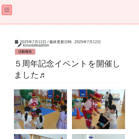
TEL 0235-64-8335
FAX 0235-64-8311
ホーム
お知らせ
活動報告
お便り
事業概要
施設案内
アクセス
Home
Notice
Report
Letter
Outline
Facility
Access
コ
ナ
ン
ビ
テ
ゲ
ン
ー
ツ
シ
へ
ョ
2025年7月12日
/ 最終更新日時 :
2025年7月12日
ス
ン
kosodateadmin
キ
に
ッ
移
活動報告
プ
動
５周年記念イベントを開催し
ました♬