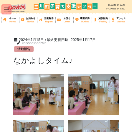
TEL 0235-64-8335
FAX 0235-64-8311
ホーム
お知らせ
活動報告
お便り
事業概要
施設案内
アクセス
Home
Notice
Report
Letter
Outline
Facility
Access
コ
ナ
ン
ビ
テ
ゲ
ン
ー
ツ
シ
へ
ョ
2024年1月15日
/ 最終更新日時 :
2025年1月17日
ス
ン
kosodateadmin
キ
に
ッ
移
活動報告
プ
動
なかよしタイム♪