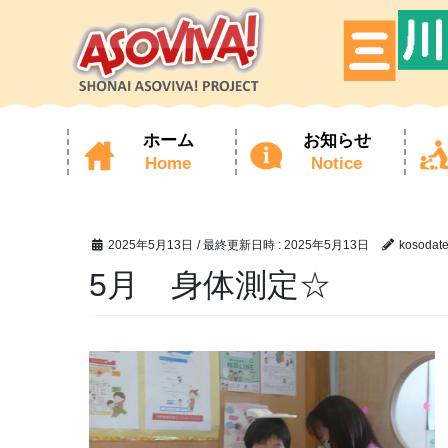
ホーム
お知らせ
Home
Notice
コ
ナ
ン
ビ
テ
ゲ
ン
ー
ツ
シ
2025年5月13日
/ 最終更新日時 :
2025年5月13日
kosodat
へ
ョ
ス
ン
5月 身体測定☆
キ
に
ッ
移
プ
動