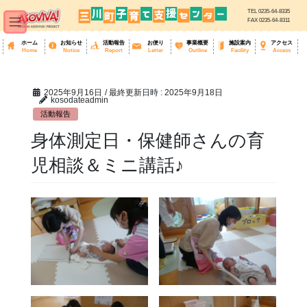
TEL 0235-64-8335
FAX 0235-64-8311
ホーム
お知らせ
活動報告
お便り
事業概要
施設案内
アクセス
Home
Notice
Report
Letter
Outline
Facility
Access
コ
ナ
ン
ビ
テ
ゲ
ン
ー
ツ
シ
へ
ョ
2025年9月16日
/ 最終更新日時 :
2025年9月18日
ス
ン
kosodateadmin
キ
に
ッ
移
活動報告
プ
動
身体測定日・保健師さんの育
児相談＆ミニ講話♪