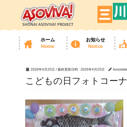
ホーム
お知らせ
Home
Notice
コ
ナ
ン
ビ
テ
ゲ
ン
ー
ツ
シ
2026年4月25日
/ 最終更新日時 :
2026年4月25日
kosodat
へ
ョ
ス
ン
こどもの日フォトコー
キ
に
ッ
移
プ
動