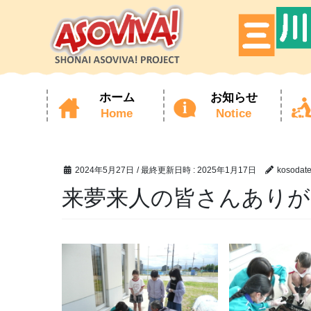
ホーム
お知らせ
Home
Notice
コ
ナ
ン
ビ
テ
ゲ
ン
ー
ツ
シ
2024年5月27日
/ 最終更新日時 :
2025年1月17日
kosodat
へ
ョ
ス
ン
来夢来人の皆さんあり
キ
に
ッ
移
プ
動