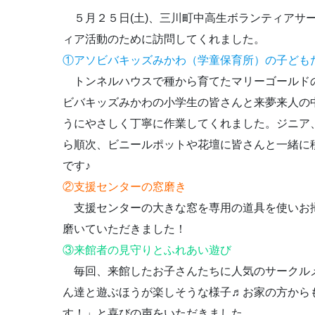
５月２５日(土)、三川町中高生ボランティアサー
ィア活動のために訪問してくれました。
①アソビバキッズみかわ（学童保育所）の子ども
トンネルハウスで種から育てたマリーゴールド
ビバキッズみかわの小学生の皆さんと来夢来人の
うにやさしく丁寧に作業してくれました。ジニア
ら順次、ビニールポットや花壇に皆さんと一緒に
です♪
②支援センターの窓磨き
支援センターの大きな窓を専用の道具を使いお
磨いていただきました！
③来館者の見守りとふれあい遊び
毎回、来館したお子さんたちに人気のサークル
ん達と遊ぶほうが楽しそうな様子♬お家の方から
す！」と喜びの声をいただきました。