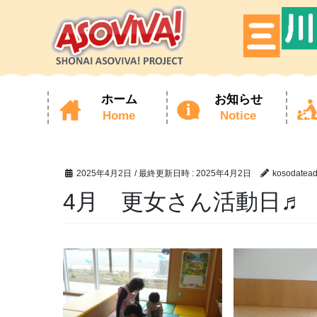
ホーム
お知らせ
Home
Notice
コ
ナ
ン
ビ
テ
ゲ
ン
ー
ツ
シ
2025年4月2日
/ 最終更新日時 :
2025年4月2日
kosodatea
へ
ョ
ス
ン
4月 更女さん活動日♬
キ
に
ッ
移
プ
動