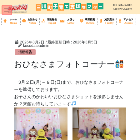
TEL 0235-64-8335
FAX 0235-64-8311
ホーム
お知らせ
活動報告
お便り
事業概要
施設案内
アクセス
Home
Notice
Report
Letter
Outline
Facility
Access
コ
ナ
ン
ビ
テ
ゲ
ン
ー
ツ
シ
へ
ョ
2026年3月2日
/ 最終更新日時 :
2026年3月5日
ス
ン
kosodateadmin
キ
に
ッ
移
活動報告
プ
動
おひなさまフォトコーナー
3月２日(月)～８日(日)まで、おひなさまフォトコーナ
ーを準備しております。
お子さんのかわいいおひなさまショットを撮影しません
か？来館お待ちしていま～す